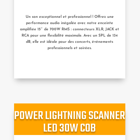
Un son exceptionnel et professionnel ! Offrez une
performance audio inégalée avec notre enceinte
amplifiée 15″ de 700W RMS : connecteurs XLR, JACK et
RCA pour une flexibilité maximale. Avec un SPL de 134
dB, elle est idéale pour des concerts, événements
professionnels et soirées.
POWER LIGHTNING SCANNER
LED 30W COB