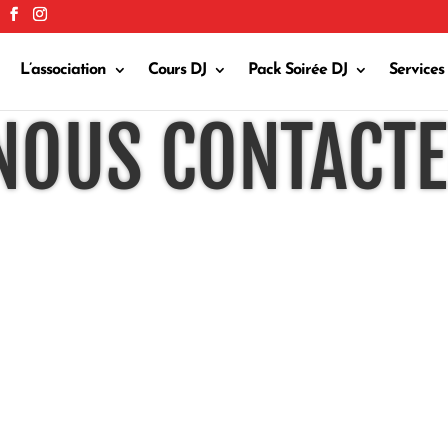
L’association
Cours DJ
Pack Soirée DJ
Services
OUS CONTACT
Cours & Formations
cours@allodjmarseille.fr