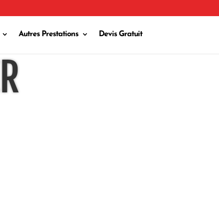
Autres Prestations
Devis Gratuit
ER
Évènements & Devis
contact@allodjmarseille.fr