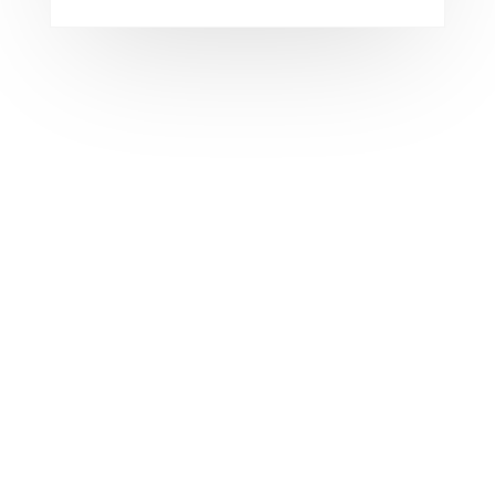
DJ SOIRÉE ÉTUDIANTE
Prêts à faire la fête ?
Réservée seulement aux étudiants, on vous promet
une soirée réussie. Cette formule est a
daptée à tout
type d'évènement, soirée BDE ou soirée privée. Nous
organisons toute la sonorisation et l'éclairage.
DJ MARIAGE
Votre mariage est un jour inoubliable. De la
cérémonie au vin d'honneur en passant par l'ouverture