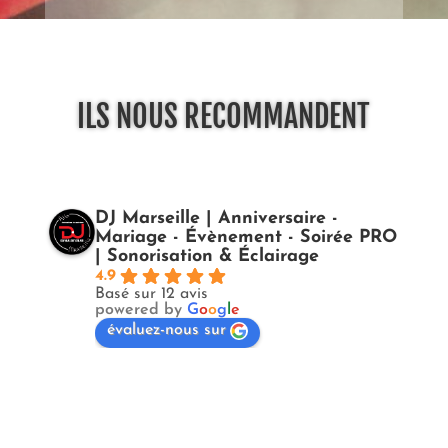
ILS NOUS RECOMMANDENT
DJ Marseille | Anniversaire -
Mariage - Évènement - Soirée PRO
| Sonorisation & Éclairage
4.9
Basé sur 12 avis
powered by
G
o
o
g
l
e
évaluez-nous sur