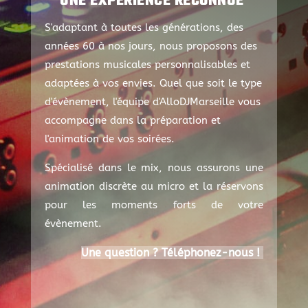
UNE EXPÉRIENCE RECONNUE
S'adaptant à toutes les générations, des
années 60 à nos jours, nous proposons des
prestations musicales personnalisables et
adaptées à vos envies. Quel que soit le type
d'évènement, l'équipe d'AlloDJMarseille vous
accompagne dans la préparation et
l'animation de vos soirées.
Spécialisé dans le mix, nous assurons une
animation discrète au micro et la réservons
pour les moments forts de votre
évènement.
Une question ? Téléphonez-nous !