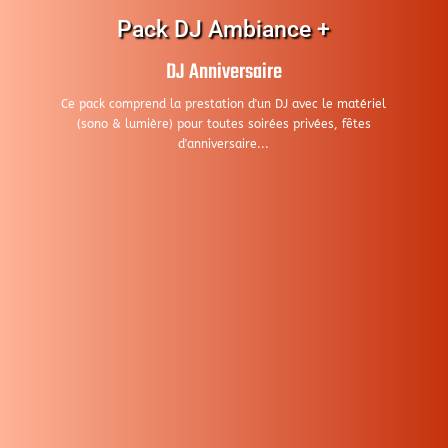
Pack DJ Ambiance +
DJ Anniversaire
Ce pack comprend la prestation d'un DJ avec le matériel
(sono & lumière) pour toutes soirées privées, fêtes
d'anniversaire...