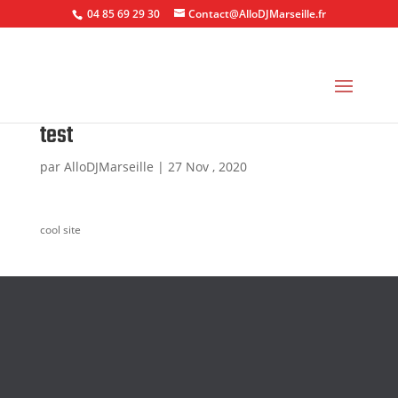
04 85 69 29 30
Contact@AlloDJMarseille.fr
test
par
AlloDJMarseille
|
27 Nov , 2020
cool site