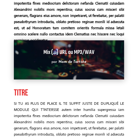
impotentia fines mediocrium delictorum nefanda Clematii cuiusdam
Alexandrini nobilis mors repentina; cuius socrus cum misceri sibi
generum, flagrans eius amore, non impetraret, ut ferebatur, per palatii
pseudothyrum introducta, oblato pretioso reginae monili id adsecuta
est, ut ad Honoratum tum comitem orientis formula missa letali
omnino scelere nullo contactus idem Clematius nec hiscere nec loqui
permissus occideretur.
Mix (...) URL ou MP3/WAV
par
Nom de l'artiste
Titre
SI TU AS PLUS DE PLACE IL TE SUFFIT JUSTE DE DUPLIQUÉ LE
MODULE QUI T'INTERSSE autem inter humilia supergressa iam
impotentia fines mediocrium delictorum nefanda Clematii cuiusdam
Alexandrini nobilis mors repentina; cuius socrus cum misceri sibi
generum, flagrans eius amore, non impetraret, ut ferebatur, per palatii
pseudothyrum introducta, oblato pretioso reginae monili id adsecuta