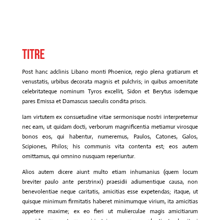
Titre
Post hanc adclinis Libano monti Phoenice, regio plena gratiarum et
venustatis, urbibus decorata magnis et pulchris; in quibus amoenitate
celebritateque nominum Tyros excellit, Sidon et Berytus isdemque
pares Emissa et Damascus saeculis condita priscis.
Iam virtutem ex consuetudine vitae sermonisque nostri interpretemur
nec eam, ut quidam docti, verborum magnificentia metiamur virosque
bonos eos, qui habentur, numeremus, Paulos, Catones, Galos,
Scipiones, Philos; his communis vita contenta est; eos autem
omittamus, qui omnino nusquam reperiuntur.
Alios autem dicere aiunt multo etiam inhumanius (quem locum
breviter paulo ante perstrinxi) praesidii adiumentique causa, non
benevolentiae neque caritatis, amicitias esse expetendas; itaque, ut
quisque minimum firmitatis haberet minimumque virium, ita amicitias
appetere maxime; ex eo fieri ut mulierculae magis amicitiarum