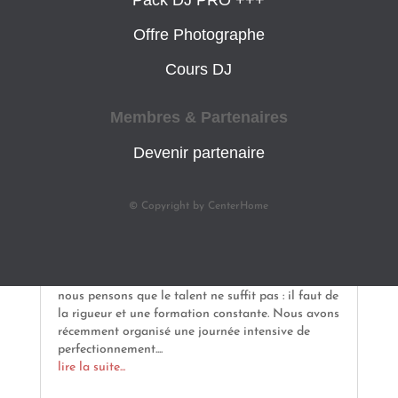
Offre Photographe
Cours DJ
Membres & Partenaires
Devenir partenaire
© Copyright by CenterHome
Formation DJ chez Allo DJ Marseille : Dans les coulisses de
l’apprentissage
Qu’est-ce qui garantit la réussite d’une prestation
sur la piste de danse ? Chez AlloDJMarseille ,
nous pensons que le talent ne suffit pas : il faut de
la rigueur et une formation constante. Nous avons
récemment organisé une journée intensive de
perfectionnement....
lire la suite...