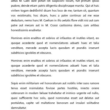
aetas M. Caeli dare potuit isti suspicioni locum, fuit primum ipsius
pudore, deinde etiam patris diligentia disciplinaque munita. Qui ut huic
virilem togam deditšnihil dicam hoc loco de me; tantum sit, quantum
vos existimatis; hoc dicam, hunc a patre continuo ad me esse
deductum; nemo hunc M. Caelium in illo aetatis flore vidit nisi aut cum
patre aut mecum aut in M. Crassi castissima domo, cum artibus
honestissimis erudiretur.
Homines enim eruditos et sobrios ut infaustos et inutiles vitant, eo
quoque accedente quod et nomenclatores adsueti haec et talia
venditare, mercede accepta lucris quosdam et prandiis inserunt
subditicios ignobiles et obscuros.
Homines enim eruditos et sobrios ut infaustos et inutiles vitant, eo
quoque accedente quod et nomenclatores adsueti haec et talia
venditare, mercede accepta lucris quosdam et prandiis inserunt
subditicios ignobiles et obscuros.
Siquis enim militarium vel honoratorum aut nobilis inter suos rumore
tenus esset insimulatus fovisse partes hostiles, iniecto onere
catenarum in modum beluae trahebatur et inimico urgente vel nullo,
quasi sufficiente hoc solo, quod nominatus esset aut delatus aut
postulatus, capite vel multatione bonorum aut insulari solitudine
damnabatur.