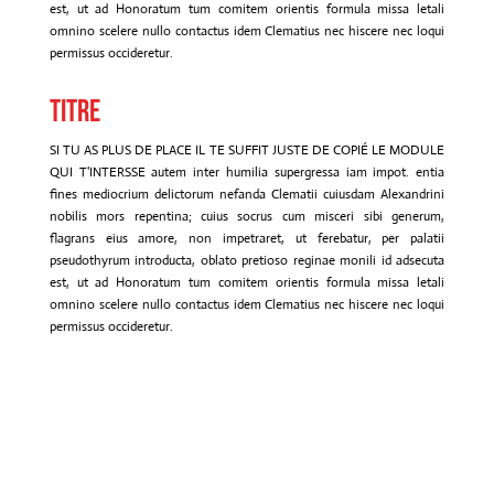
est, ut ad Honoratum tum comitem orientis formula missa letali
omnino scelere nullo contactus idem Clematius nec hiscere nec loqui
permissus occideretur.
Titre
SI TU AS PLUS DE PLACE IL TE SUFFIT JUSTE DE COPIÉ LE MODULE
QUI T'INTERSSE autem inter humilia supergressa iam impot. entia
fines mediocrium delictorum nefanda Clematii cuiusdam Alexandrini
nobilis mors repentina; cuius socrus cum misceri sibi generum,
flagrans eius amore, non impetraret, ut ferebatur, per palatii
pseudothyrum introducta, oblato pretioso reginae monili id adsecuta
est, ut ad Honoratum tum comitem orientis formula missa letali
omnino scelere nullo contactus idem Clematius nec hiscere nec loqui
permissus occideretur.