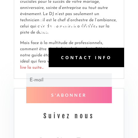
cruciales pour le succès de votre mariage,
anniversaire, soirée d’entreprise ou tout autre
événement. Le DJ n’est pas seulement un
technicien : il est le chef d’orchestre de l’ambiance,
celui qui crée des souvenirs inoubliables sur la
CONTACTEZ NOUS
piste de danse.
Mais face à la multitude de professionnels,
comment être sûr de faire le bon choix ? Voici
notre guide étape par étape pour trouver le DJ
CONTACT INFO
idéal qui fera vibrer votre événement.
lire la suite...
S'ABONNER
Suivez nous