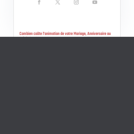
Combien coûte l’animation de votre Mariage, Anniversaire ou
Soirée Pro ?
L’investissement dans l’animation musicale est la
clé de voûte d’un événement réussi. Le coût d’un
DJ professionnel ne représente pas une simple
durée, mais l’expertise, la garantie technique, et la
personnalisation de votre soirée. Chez
Allodjmarseille, nos tarifs sont clairs et adaptés à
la complexité logistique de chaque type
d’événement.
lire la suite...