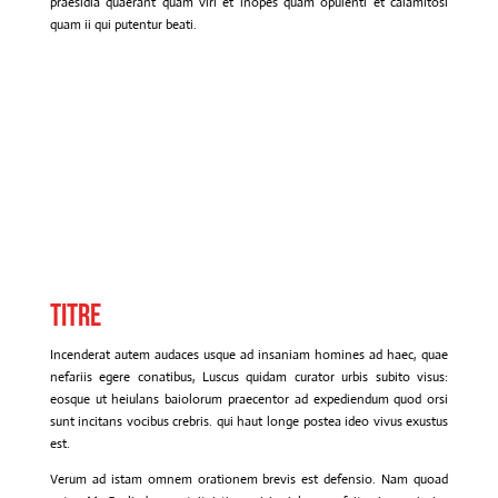
praesidia quaerant quam viri et inopes quam opulenti et calamitosi
quam ii qui putentur beati.
Titre
Incenderat autem audaces usque ad insaniam homines ad haec, quae
nefariis egere conatibus, Luscus quidam curator urbis subito visus:
eosque ut heiulans baiolorum praecentor ad expediendum quod orsi
sunt incitans vocibus crebris. qui haut longe postea ideo vivus exustus
est.
Verum ad istam omnem orationem brevis est defensio. Nam quoad