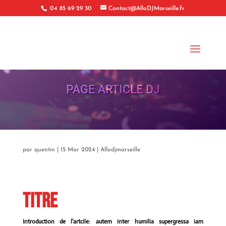
04 85 69 29 30
Contact@AlloDJMarseille.fr
PAGE ARTICLE DJ
par
quentin
|
15 Mar 2024
|
Allodjmarseille
Titre
Introduction de l'artcile: autem inter humilia supergressa iam